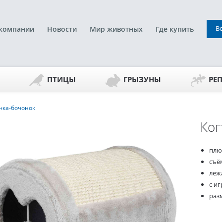
В
компании
Новости
Мир животных
Где купить
ПТИЦЫ
ГРЫЗУНЫ
РЕ
чка-бочонок
Ког
плю
съё
леж
с и
разм