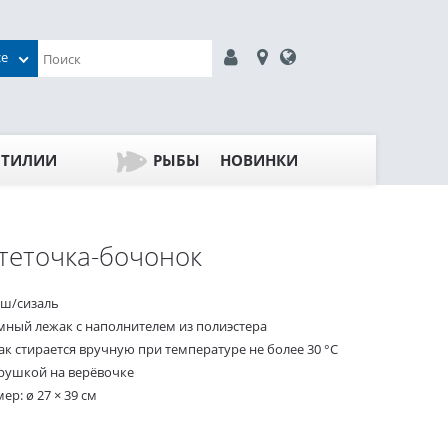
се
ПТИЛИИ
РЫБЫ
НОВИНКИ
теточка-бочонок
ш/сизаль
мный лежак с наполнителем из полиэстера
ак стирается вручную при температуре не более 30 °C
грушкой на верёвочке
ер: ø 27 × 39 см