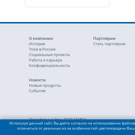
О компании
Партнёрам
История
Стать партнёром
Trixie в России
Социальные проекты
Работа и карьера
Конфиденциальность
Новости
Новые продукты
События
Разработка сайта - FACE FAMILY
Используя данный сайт, Вы даёте согласие на использование файлов 
отличаться от реальных из-за особенностей цветопередачи Ваш
© 2019-2022 TRIXIE Heimtierbedarf GmbH & Co. KG, ООО "Ф