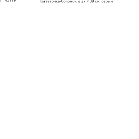
43119
Когтеточка-бочонок, ø 27 × 39 cм, серый