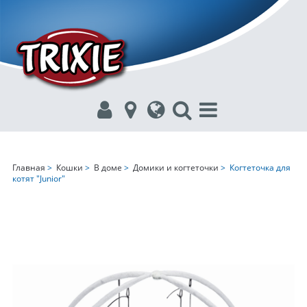
Главная
>
Кошки
>
В доме
>
Домики и когтеточки
> Когтеточка для
котят "Junior"