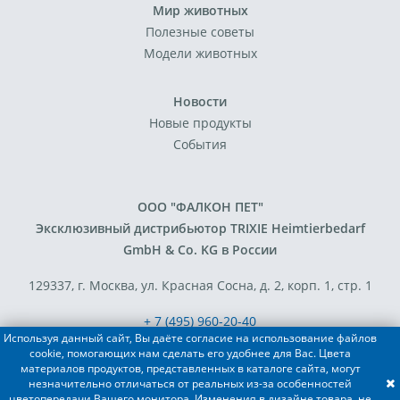
Мир животных
Полезные советы
Модели животных
Новости
Новые продукты
События
ООО "ФАЛКОН ПЕТ"
Эксклюзивный дистрибьютор TRIXIE Heimtierbedarf
GmbH & Co. KG в России
129337, г. Москва, ул. Красная Сосна, д. 2, корп. 1, стр. 1
+ 7 (495) 960-20-40
Используя данный сайт, Вы даёте согласие на использование файлов
+ 7 (495) 122-25-18
cookie, помогающих нам сделать его удобнее для Вас. Цвета
материалов продуктов, представленных в каталоге сайта, могут
незначительно отличаться от реальных из-за особенностей
Разработка сайта - FACE FAMILY
цветопередачи Вашего монитора. Изменения в дизайне товара, не