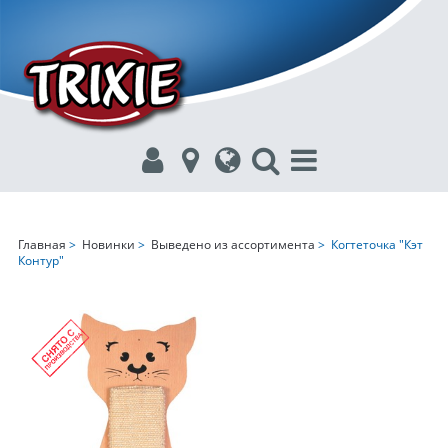
Главная
>
Новинки
>
Выведено из ассортимента
> Когтеточка "Кэт
Контур"