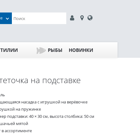
се
ПТИЛИИ
РЫБЫ
НОВИНКИ
теточка на подставке
аль
щающаяся насадка с игрушкой на верёвочке
грушкой на пружинке
ер подставки: 40 × 30 см, высота столбика: 50 см
ошачьей мятой
т в ассортименте