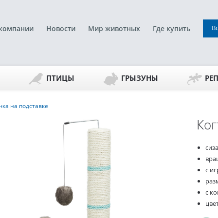
В
компании
Новости
Мир животных
Где купить
ПТИЦЫ
ГРЫЗУНЫ
РЕ
чка на подставке
Ког
сиз
вра
с и
разм
с к
цве