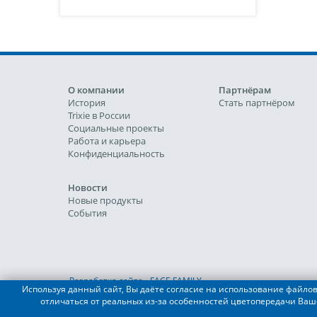
О компании
Партнёрам
История
Стать партнёром
Trixie в России
Социальные проекты
Работа и карьера
Конфиденциальность
Новости
Новые продукты
События
Разработка сайта - FACE FAMILY
Используя данный сайт, Вы даёте согласие на использование файлов 
отличаться от реальных из-за особенностей цветопередачи Ваш
© 2019-2022 TRIXIE Heimtierbedarf GmbH & Co. KG, ООО "Ф