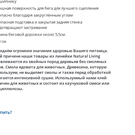
шипнику
ошная поверхность для бега для лучшего сцепления
опасно благодаря закруглённым углам
опасная подставка и закрытая задняя стенка
дотвращают застревание
ина беговой дорожки около 5,5см.
3 см
идаём огромное значение здоровью Вашего питомца.
й причине наши товары из линейки Natural Living
вливаются из хвойных пород деревьев без смоляных
в. Смола ядовита для животных. Древесина, которую
ользуем, не выделяет смолы и также перед обработкой
гается интенсивной сушке. Используемый нами клей
ичен для животных и состоит из каучуковой смеси или
 целлюлозы.
упить?