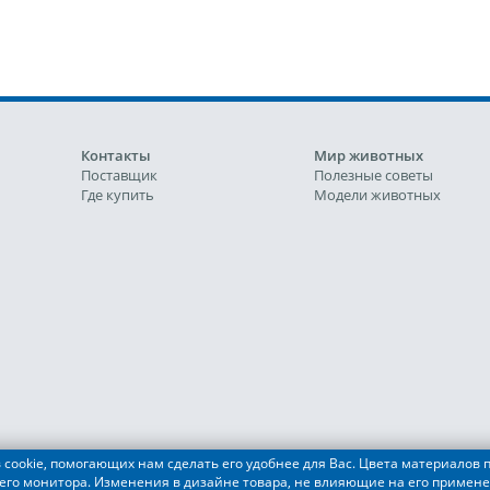
Контакты
Мир животных
Поставщик
Полезные советы
Где купить
Модели животных
cookie, помогающих нам сделать его удобнее для Вас. Цвета материалов п
его монитора. Изменения в дизайне товара, не влияющие на его примене