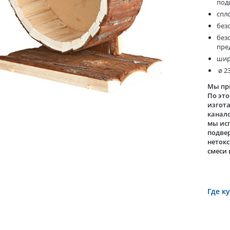
под
спл
без
без
пре
шир
ø 2
Мы пр
По это
изгота
канало
мы исп
подвер
нетокс
смеси
Где к