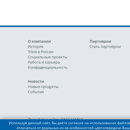
О компании
Партнёрам
История
Стать партнёром
Trixie в России
Социальные проекты
Работа и карьера
Конфиденциальность
Новости
Новые продукты
События
Разработка сайта - FACE FAMILY
Используя данный сайт, Вы даёте согласие на использование файлов 
отличаться от реальных из-за особенностей цветопередачи Ваш