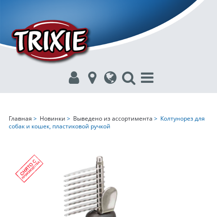
Главная
>
Новинки
>
Выведено из ассортимента
> Колтунорез для
собак и кошек, пластиковой ручкой