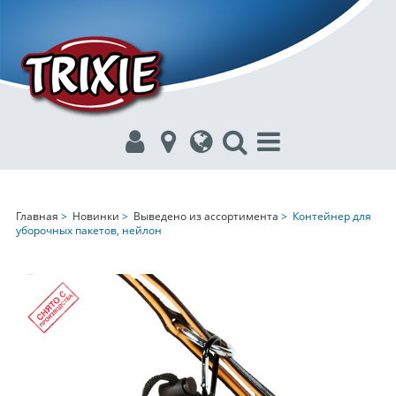
Главная
>
Новинки
>
Выведено из ассортимента
> Контейнер для
уборочных пакетов, нейлон