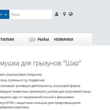
се
ПТИЛИИ
РЫБЫ
НОВИНКИ
мушка для грызунов "Шар"
алл, порошковое покрытие
сена, соломы и т.д. подвесная
спечивает активную деятельность, в игровой форме
ивирует животных приложить усилия для получения пищи
 защиты еды от загрязнений мочой и фекалиями
икул 6105 с защитным кольцом для предотвращения
тревания животных