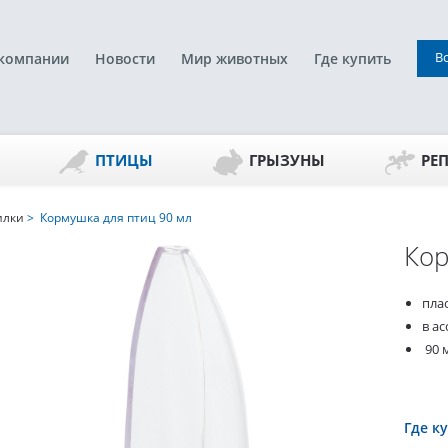
В
компании
Новости
Мир животных
Где купить
ПТИЦЫ
ГРЫЗУНЫ
РЕ
илки
> Кормушка для птиц 90 мл
Кор
пла
в а
90 м
Где к