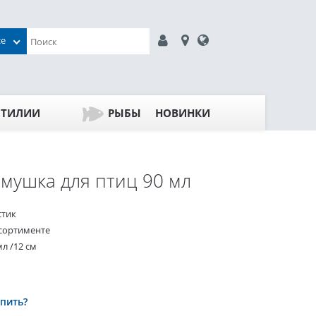
се
ПТИЛИИ
РЫБЫ
НОВИНКИ
мушка для птиц 90 мл
стик
ссортименте
л /12 см
упить?