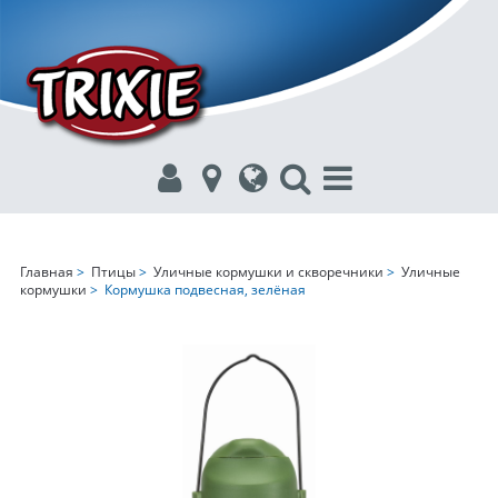
Главная
>
Птицы
>
Уличные кормушки и скворечники
>
Уличные
кормушки
> Кормушка подвесная, зелёная