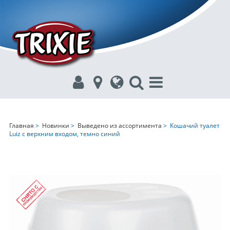
Главная
>
Новинки
>
Выведено из ассортимента
> Кошачий туалет
Luiz с верхним входом, темно синий