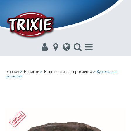
Главная
>
Новинки
>
Выведено из ассортимента
> Купалка для
рептилий