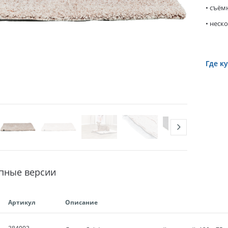
• съём
• неск
Где к
пные версии
Артикул
Описание