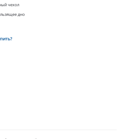
ный чехол
ользящее дно
упить?