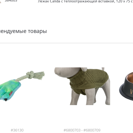
384003
Лежак Calida с теплоотражающей вставкой, 120 х 75 
мендуемые товары
#36130
#6800703 - #6800709