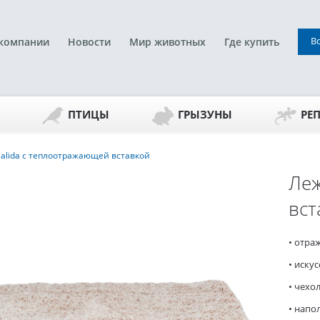
В
компании
Новости
Мир животных
Где купить
ПТИЦЫ
ГРЫЗУНЫ
РЕ
alida с теплоотражающей вставкой
Леж
вст
• отра
• иску
• чехо
• напол