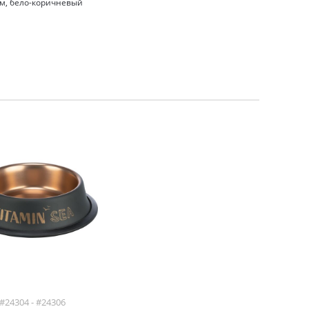
см, бело-коричневый
#24304 - #24306