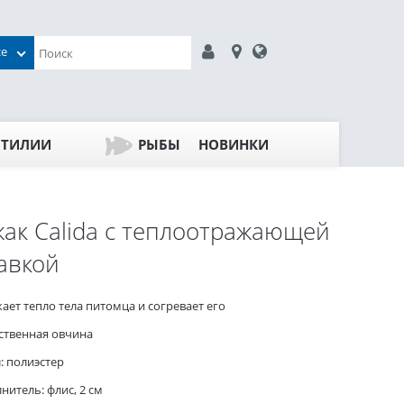
се
ПТИЛИИ
РЫБЫ
НОВИНКИ
ак Calida с теплоотражающей
авкой
жает тепло тела питомца и согревает его
сственная овчина
л: полиэстер
нитель: флис, 2 см