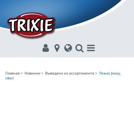
Главная
>
Новинки
>
Выведено из ассортимента
> Лежак Jiммy,
овал