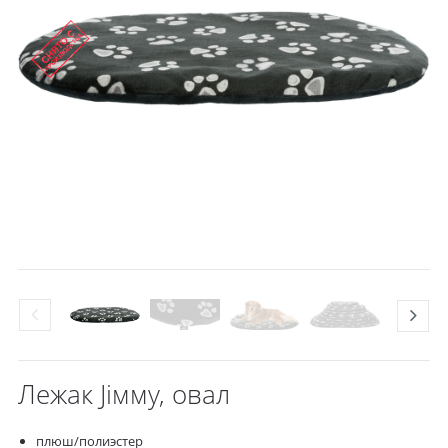
Лежак Jiммy, овал
плюш/полиэстер