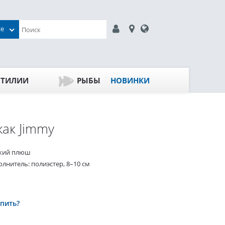
се
ПТИЛИИ
РЫБЫ
НОВИНКИ
ак Jimmy
кий плюш
лнитель: полиэстер, 8–10 см
упить?