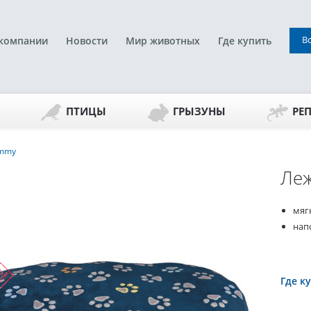
В
компании
Новости
Мир животных
Где купить
ПТИЦЫ
ГРЫЗУНЫ
РЕ
immy
Леж
мяг
напо
Где к