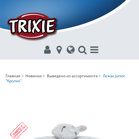
Главная
>
Новинки
>
Выведено из ассортимента
> Лежак Junior
"Кролик"