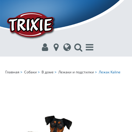
Главная
>
Собаки
>
В доме
>
Лежаки и подстилки
> Лежак Kaline