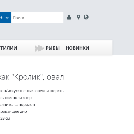
се
ПТИЛИИ
РЫБЫ
НОВИНКИ
ак "Кролик", овал
лон/искусственная овечья шерсть
рытие: полиэстер
олнитель: поролон
кользящее дно
 33 см