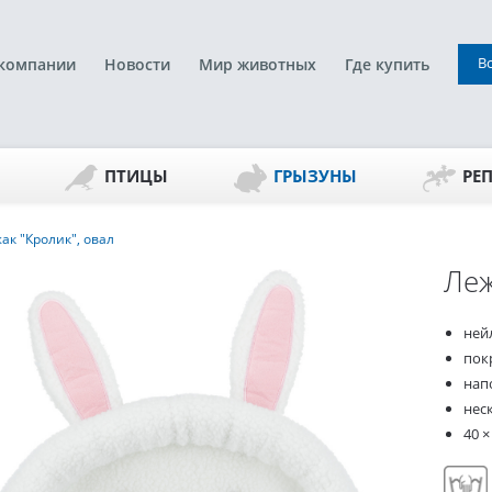
В
компании
Новости
Мир животных
Где купить
ПТИЦЫ
ГРЫЗУНЫ
РЕ
ак "Кролик", овал
Леж
ней
пок
нап
нес
40 ×