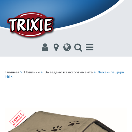
Главная
>
Новинки
>
Выведено из ассортимента
> Лежак- пещера
Hilla