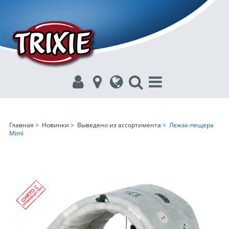
Главная
>
Новинки
>
Выведено из ассортимента
> Лежак-пещера
Mimi