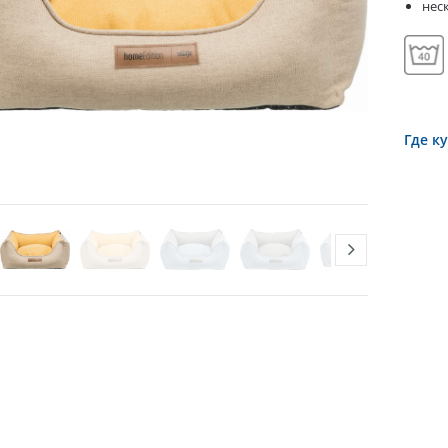
нес
Где к