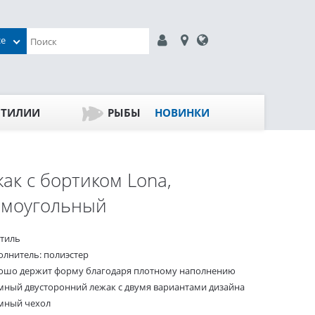
се
ПТИЛИИ
РЫБЫ
НОВИНКИ
ак с бортиком Lona,
ямоугольный
стиль
олнитель: полиэстер
ошо держит форму благодаря плотному наполнению
мный двусторонний лежак с двумя вариантами дизайна
мный чехол