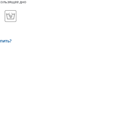
кользящее дно
упить?