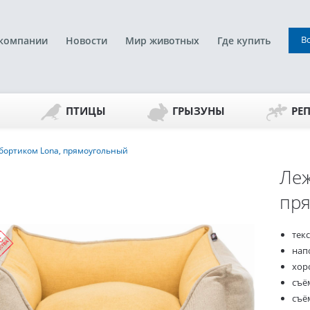
В
компании
Новости
Мир животных
Где купить
ПТИЦЫ
ГРЫЗУНЫ
РЕ
бортиком Lona, прямоугольный
Леж
пр
тек
нап
хор
съё
съё