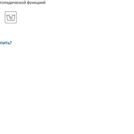
ртопедической функцией
упить?