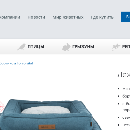
В
компании
Новости
Мир животных
Где купить
ПТИЦЫ
ГРЫЗУНЫ
РЕ
ортиком Tonio vital
Леж
мяг
бор
стё
пор
съё
нес