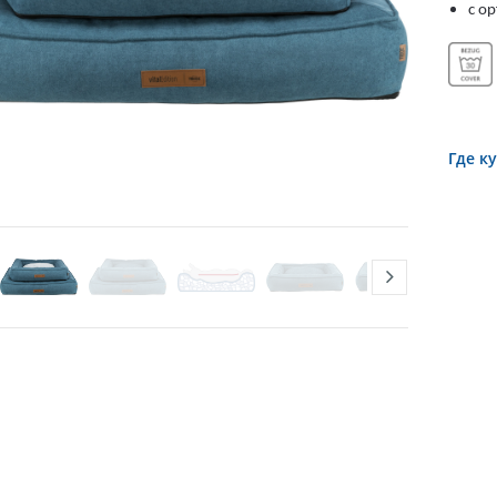
с о
Где к