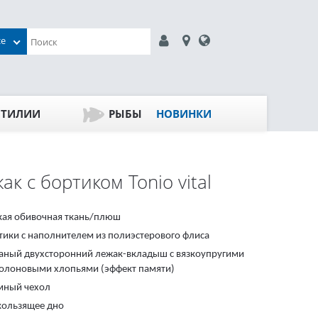
се
ПТИЛИИ
РЫБЫ
НОВИНКИ
ак с бортиком Tonio vital
кая обивочная ткань/плюш
тики с наполнителем из полиэстерового флиса
ганый двухсторонний лежак-вкладыш с вязкоупругими
олоновыми хлопьями (эффект памяти)
мный чехол
кользящее дно