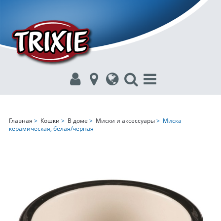
Главная
>
Кошки
>
В доме
>
Миски и аксессуары
> Миска
керамическая, белая/черная