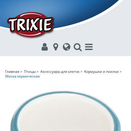
Главная
>
Птицы
>
Аксессуары для клеток
>
Кормушки и поилки
>
Миска кермическая