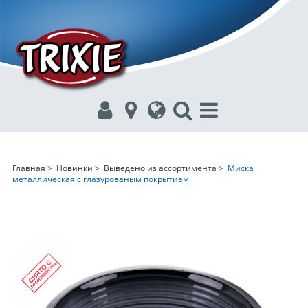
Главная
>
Новинки
>
Выведено из ассортимента
> Миска
металлическая с глазурованым покрытием