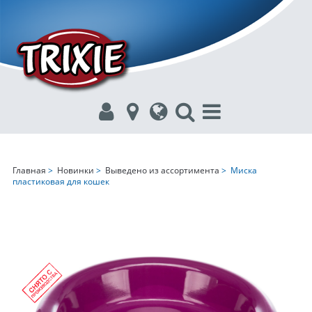
Главная
>
Новинки
>
Выведено из ассортимента
> Миска
пластиковая для кошек