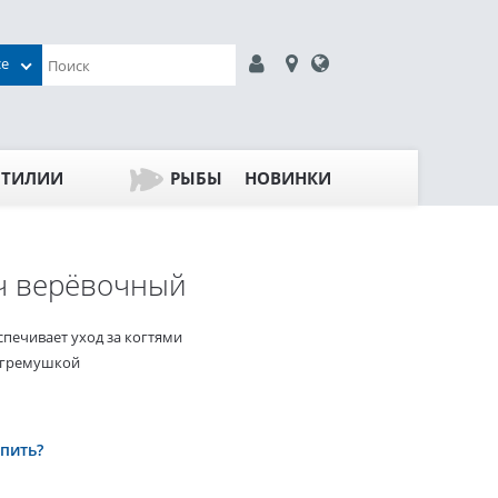
се
ПТИЛИИ
РЫБЫ
НОВИНКИ
ч верёвочный
спечивает уход за когтями
огремушкой
упить?