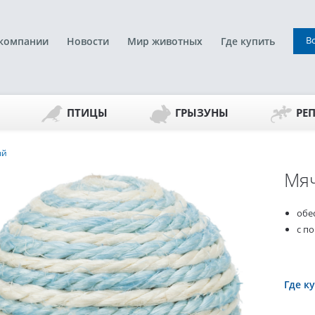
В
компании
Новости
Мир животных
Где купить
ПТИЦЫ
ГРЫЗУНЫ
РЕ
ый
Мя
обе
с п
Где к