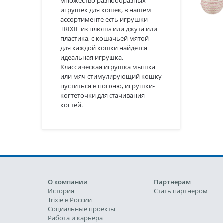
множество разнообразных
игрушек для кошек, в нашем
ассортименте есть игрушки
TRIXIE из плюша или джута или
пластика, с кошачьей мятой -
для каждой кошки найдется
идеальная игрушка.
Классическая игрушка мышка
или мяч стимулирующий кошку
пуститься в погоню, игрушки-
когтеточки для стачивания
когтей.
О компании
Партнёрам
История
Стать партнёром
Trixie в России
Социальные проекты
Работа и карьера