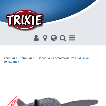
Главная
>
Новинки
>
Выведено из ассортимента
> Мышка
плюшевая