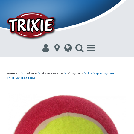
Главная
>
Собаки
>
Активность
>
Игрушки
> Набор игрушек
"Теннисный мяч"