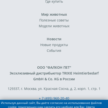
Где купить
Мир животных
Полезные советы
Модели животных
Новости
Новые продукты
События
ООО "ФАЛКОН ПЕТ"
Эксклюзивный дистрибьютор TRIXIE Heimtierbedarf
GmbH & Co. KG в России
129337, г. Москва, ул. Красная Сосна, д. 2, корп. 1, стр. 1
+ 7 (495) 960-20-40
Используя данный сайт, Вы даёте согласие на использование файлов
+ 7 (495) 122-25-18
cookie, помогающих нам сделать его удобнее для Вас. Цвета