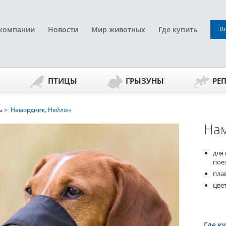
В
компании
Новости
Мир животных
Где купить
ПТИЦЫ
ГРЫЗУНЫ
РЕ
ь
> Намордник, Нейлон
Нам
для
поез
пла
цве
Где к