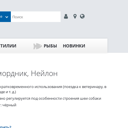
се
ПТИЛИИ
РЫБЫ
НОВИНКИ
ордник, Нейлон
 кратковременного использования (поездка к ветеринару, в
де и т. д.)
вно регулируется под особенности строения шеи собаки
т: чёрный
упить?