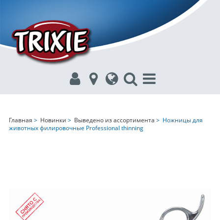
Главная
>
Новинки
>
Выведено из ассортимента
> Ножницы для
животных филировочные Professional thinning