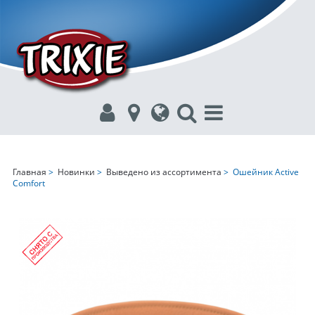
Главная
>
Новинки
>
Выведено из ассортимента
> Ошейник Active
Comfort