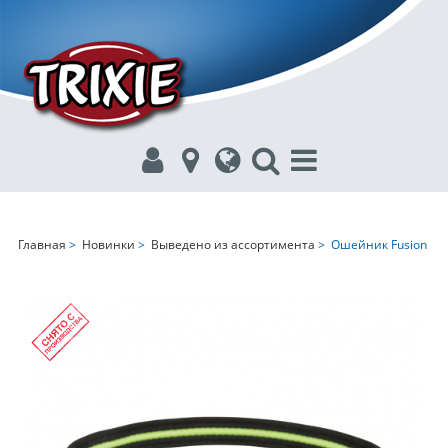
Главная
>
Новинки
>
Выведено из ассортимента
> Ошейник Fusion