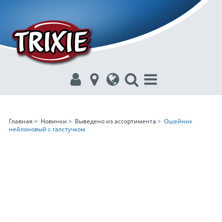
Главная
>
Новинки
>
Выведено из ассортимента
> Ошейник
нейлоновый с галстучком