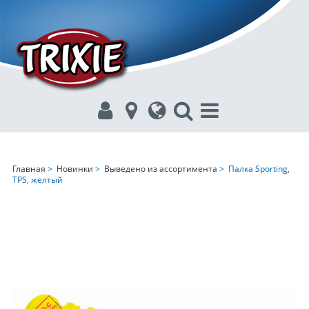
Главная
>
Новинки
>
Выведено из ассортимента
> Палка Sporting,
TPS, желтый