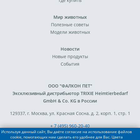
Где купить
Мир животных
Полезные советы
Модели животных
Новости
Новые продукты
События
ООО "ФАЛКОН ПЕТ"
Эксклюзивный дистрибьютор TRIXIE Heimtierbedarf
GmbH & Co. KG в России
129337, г. Москва, ул. Красная Сосна, д. 2, корп. 1, стр. 1
+ 7 (495) 960-20-40
Используя данный сайт, Вы даёте согласие на использование файлов
+ 7 (495) 122-25-18
cookie, помогающих нам сделать его удобнее для Вас. Цвета