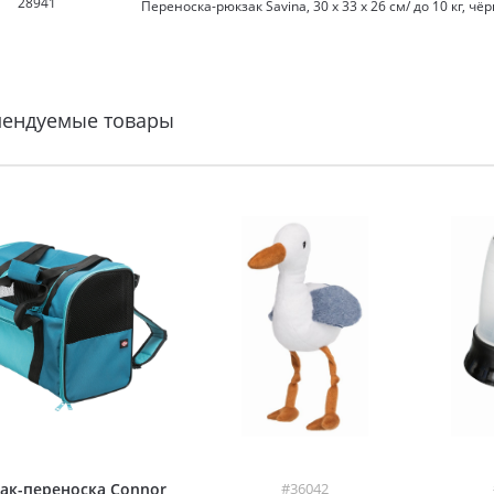
28941
Переноска-рюкзак Savina, 30 х 33 х 26 см/ до 10 кг, ч
мендуемые товары
ак-переноска Connor
#36042