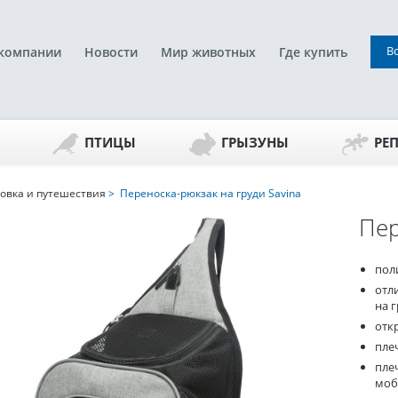
В
компании
Новости
Мир животных
Где купить
ПТИЦЫ
ГРЫЗУНЫ
РЕ
овка и путешествия
> Переноска-рюкзак на груди Savina
Пер
пол
отл
на 
отк
пле
пле
моб