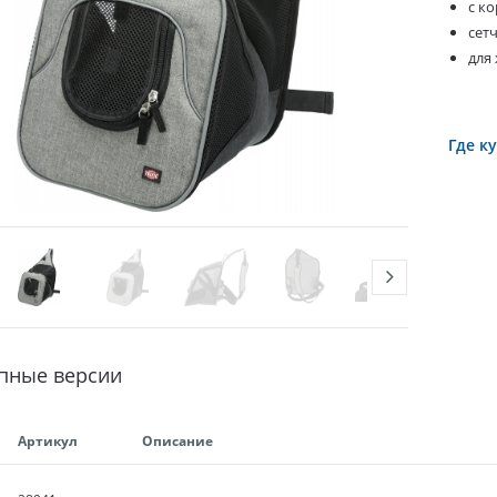
с к
сет
для
Где к
пные версии
Артикул
Описание