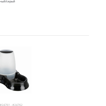
ёрный/серый
#24761 - #24762