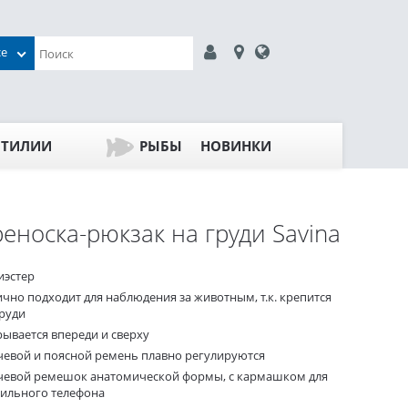
се
ПТИЛИИ
РЫБЫ
НОВИНКИ
еноска-рюкзак на груди Savina
иэстер
ично подходит для наблюдения за животным, т.к. крепится
груди
рывается впереди и сверху
чевой и поясной ремень плавно регулируются
чевой ремешок анатомической формы, с кармашком для
ильного телефона