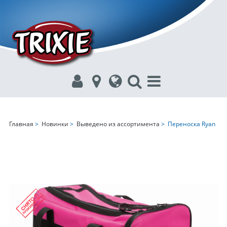
Главная
>
Новинки
>
Выведено из ассортимента
> Переноска Ryan