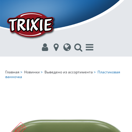
Главная
>
Новинки
>
Выведено из ассортимента
> Пластиковая
ванночка