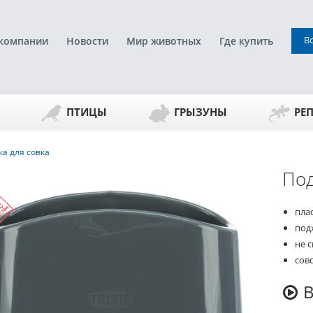
В
компании
Новости
Мир животных
Где купить
ПТИЦЫ
ГРЫЗУНЫ
РЕ
а для совка
Под
пла
подх
не 
сов