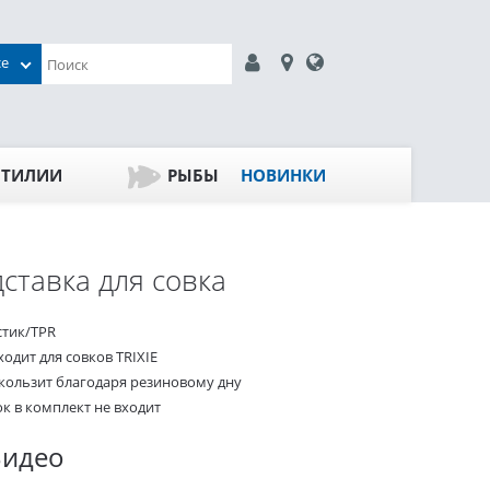
се
ПТИЛИИ
РЫБЫ
НОВИНКИ
ставка для совка
стик/TPR
одит для совков TRIXIE
скользит благодаря резиновому дну
ок в комплект не входит
Видео