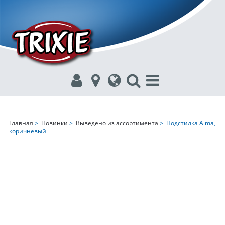
Главная
>
Новинки
>
Выведено из ассортимента
> Подстилка Alma,
коричневый