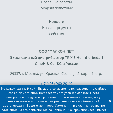
Полезные советы
Модели животных
Новости
Новые продукты
События
ООО "ФАЛКОН ПЕТ"
Эксклюзивный дистрибьютор TRIXIE Heimtierbedarf
GmbH & Co. KG в России
129337, г. Москва, ул. Красная Сосна, д. 2, корп. 1, стр. 1
+ 7 (495) 960-20-40
Используя данный сайт, Вы даёте согласие на использование файлов
+ 7 (495) 122-25-18
cookie, помогающих нам сделать его удобнее для Вас. Цвета
материалов продуктов, представленных в каталоге сайта, могут
незначительно отличаться от реальных из-за особенностей
Разработка сайта - FACE FAMILY
цветопередачи Вашего монитора. Изменения в дизайне товара, не
влияющие на его применение по назначению, производитель имеет
© 2019-2022 TRIXIE Heimtierbedarf GmbH & Co. KG, ООО "ФАЛКОН