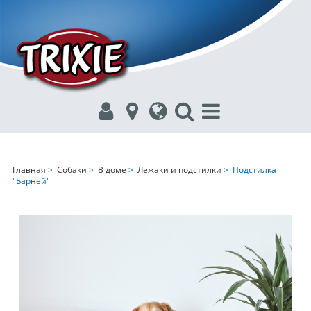
Главная
>
Собаки
>
В доме
>
Лежаки и подстилки
> Подстилка
"Барней"