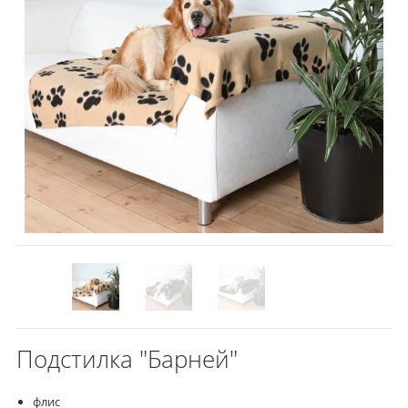
Подстилка "Барней"
флис