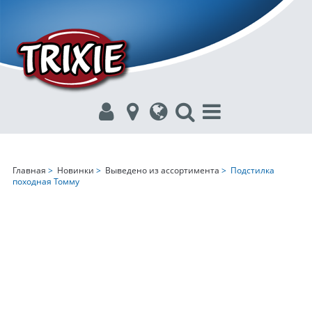
Главная
>
Новинки
>
Выведено из ассортимента
> Подстилка
походная Toммy