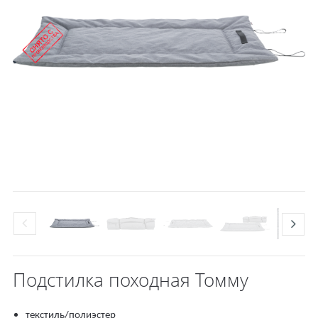
Подстилка походная Toммy
текстиль/полиэстер