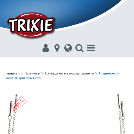
Главная
>
Новинки
>
Выведено из ассортимента
> Подвесной
мостик для хомяков