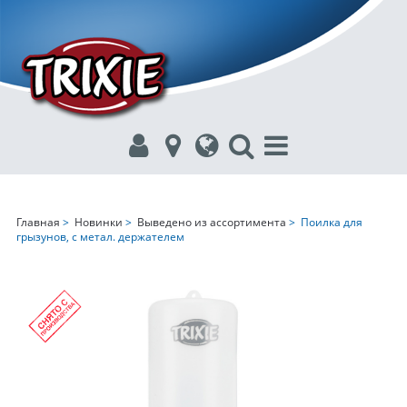
Главная
>
Новинки
>
Выведено из ассортимента
> Поилка для
грызунов, с метал. держателем