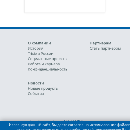
О компании
Партнёрам
История
Стать партнёром
Trixie в России
Социальные проекты
Работа и карьера
Конфиденциальность
Новости
Новые продукты
События
Разработка сайта - FACE FAMILY
Используя данный сайт, Вы даёте согласие на использование файлов 
отличаться от реальных из-за особенностей цветопередачи Ваш