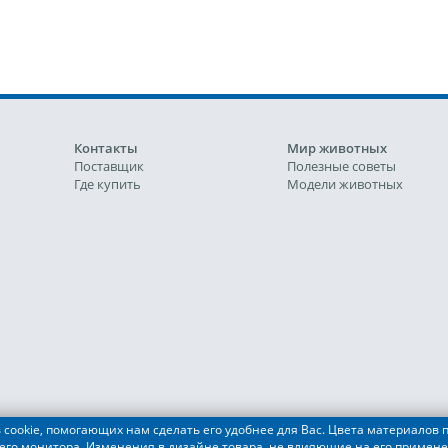
Контакты
Мир животных
Поставщик
Полезные советы
Где купить
Модели животных
cookie, помогающих нам сделать его удобнее для Вас. Цвета материалов п
его монитора. Изменения в дизайне товара, не влияющие на его примене