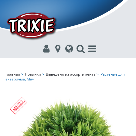
Главная
>
Новинки
>
Выведено из ассортимента
> Растение для
аквариума, Мяч