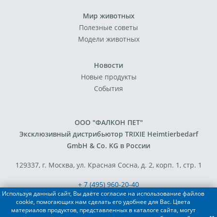
Мир животных
Полезные советы
Модели животных
Новости
Новые продукты
События
ООО "ФАЛКОН ПЕТ"
Эксклюзивный дистрибьютор TRIXIE Heimtierbedarf
GmbH & Co. KG в России
129337, г. Москва, ул. Красная Сосна, д. 2, корп. 1, стр. 1
+ 7 (495) 960-20-40
Используя данный сайт, Вы даёте согласие на использование файлов
+ 7 (495) 122-25-18
cookie, помогающих нам сделать его удобнее для Вас. Цвета
материалов продуктов, представленных в каталоге сайта, могут