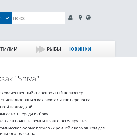
се
ПТИЛИИ
РЫБЫ
НОВИНКИ
зак "Shiva"
ококачественный сверхпрочный полиэстер
ет использоваться как рюкзак и как переноска
ягкой подкладкой
рывается впереди и сбоку
чевые и поясные ремни плавно регулируются
томическая форма плечевых ремней с кармашком для
ильного телефона