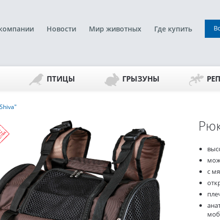
В
компании
Новости
Мир животных
Где купить
ПТИЦЫ
ГРЫЗУНЫ
РЕ
Shiva"
Рюк
выс
мож
с м
отк
пле
ана
моб