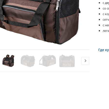
с д
со 
с к
сет
с н
лег
Где к