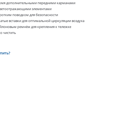
вумя дополнительными передними карманами
светоотражающими элементами
оротким поводком для безопасности
чатые вставки для оптимальной циркуляции воздуха
ейлоновым ремнём для крепления к тележке
ко чистить
упить?